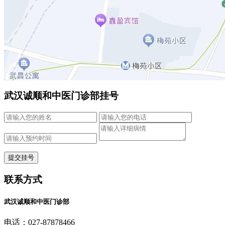
武汉诚顺和中医门诊部挂号
联系方式
武汉诚顺和中医门诊部
电话：027-87878466