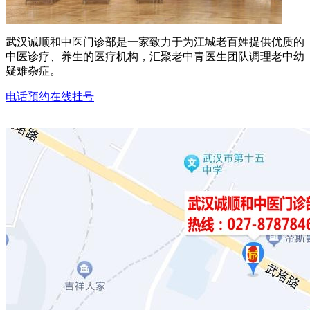
武汉诚顺和中医门诊部是一家致力于为江城老百姓提供优质的
中医诊疗、养生的医疗机构，汇聚老中青医生团队调理老中幼
疑难杂症。
电话预约
在线挂号