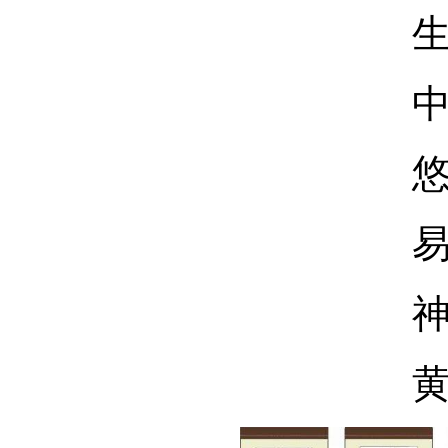
生灵
中华
悠悠
易道
神农
黄帝