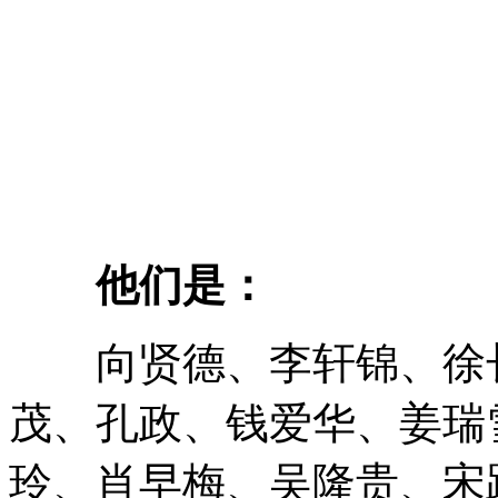
一
一
系
他们是：
向贤德、李轩锦、徐长
茂、孔政、钱爱华、姜瑞
玲、肖早梅、吴隆贵、宋