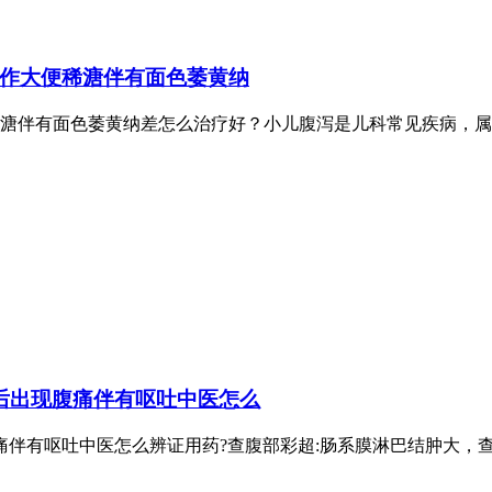
作大便稀溏伴有面色萎黄纳
溏伴有面色萎黄纳差怎么治疗好？小儿腹泻是儿科常见疾病，属
后出现腹痛伴有呕吐中医怎么
伴有呕吐中医怎么辨证用药?查腹部彩超:肠系膜淋巴结肿大，查