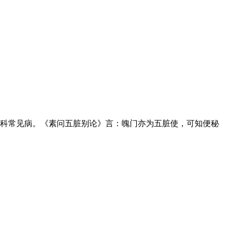
儿科常见病。《素问五脏别论》言：魄门亦为五脏使，可知便秘