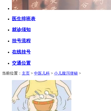
医生排班表
就诊须知
挂号流程
在线挂号
交通位置
当前位置：
主页
>
中医儿科
>
小儿腹泻便秘
>