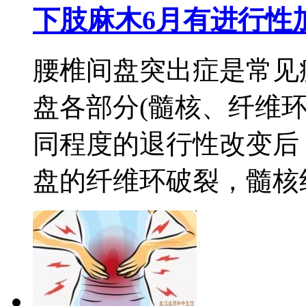
下肢麻木6月有进行性
腰椎间盘突出症是常见
盘各部分(髓核、纤维
同程度的退行性改变后
盘的纤维环破裂，髓核组.