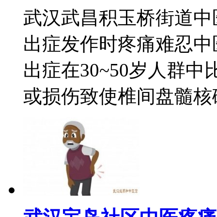
武汉武昌积玉桥街道中
出症发作时疼痛难忍中
出症在30~50岁人群
或损伤致使椎间盘髓核破裂