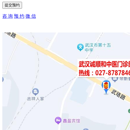
咨 询
预 约
微 信