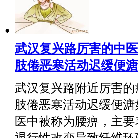
武汉复兴路厉害的中医
肢倦恶寒活动迟缓便溏
武汉复兴路附近厉害的
肢倦恶寒活动迟缓便溏
医中被称为腰痹，主要
退行性改变导致纤维环破裂