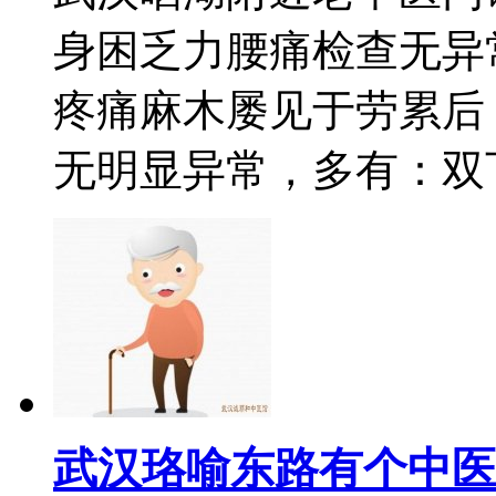
身困乏力腰痛检查无异
疼痛麻木屡见于劳累后
无明显异常，多有：双下肢
武汉珞喻东路有个中医