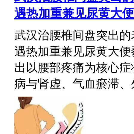
遇热加重兼见尿黄大便
武汉治腰椎间盘突出的
遇热加重兼见尿黄大便
出以腰部疼痛为核心症
病与肾虚、气血瘀滞、外感