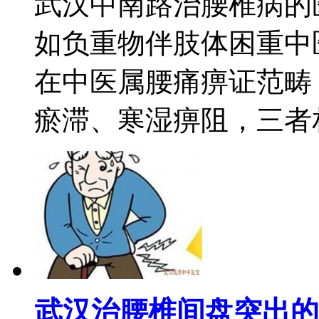
武汉中南路治腰椎病的
如负重物伴肢体困重中
在中医属腰痛痹证范畴
瘀滞、寒湿痹阻，三者相互
武汉治腰椎间盘突出的