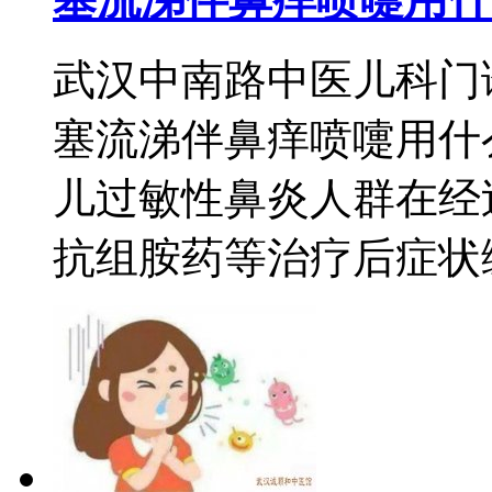
武汉中南路中医儿科门
塞流涕伴鼻痒喷嚏用什
儿过敏性鼻炎人群在经
抗组胺药等治疗后症状缓解