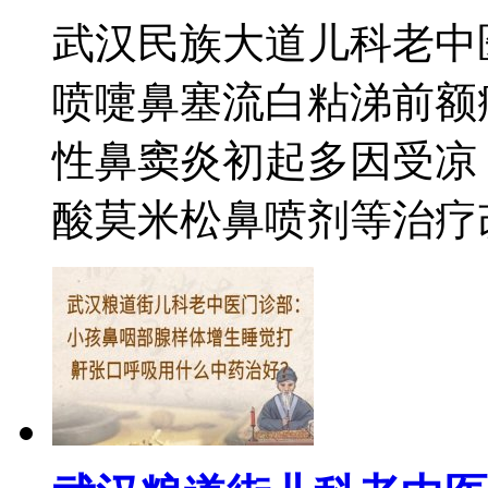
武汉民族大道儿科老中
喷嚏鼻塞流白粘涕前额
性鼻窦炎初起多因受凉
酸莫米松鼻喷剂等治疗改善