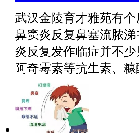
武汉金陵育才雅苑有个
鼻窦炎反复鼻塞流脓涕
炎反复发作临症并不少
阿奇霉素等抗生素、糠酸莫