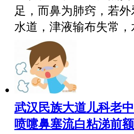
足，而鼻为肺窍，若外
水道，津液输布失常，水
武汉民族大道儿科老中
喷嚏鼻塞流白粘涕前额