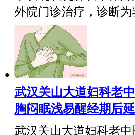
外院门诊治疗，诊断为乳癖
武汉关山大道妇科老中
胸闷眠浅易醒经期后延
武汉关山大道妇科老中