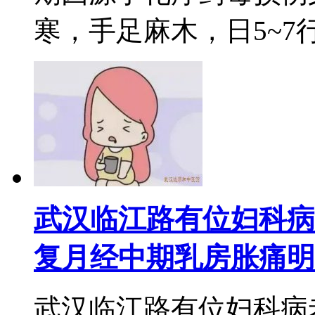
寒，手足麻木，日5~7行，
武汉临江路有位妇科病
复月经中期乳房胀痛明
武汉临江路有位妇科病