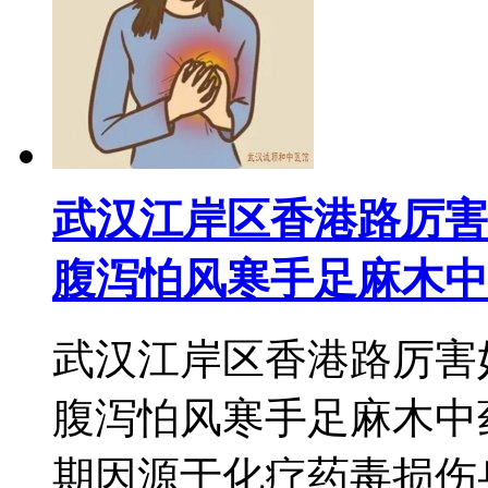
武汉江岸区香港路厉害
腹泻怕风寒手足麻木中
武汉江岸区香港路厉害
腹泻怕风寒手足麻木中
期因源于化疗药毒损伤