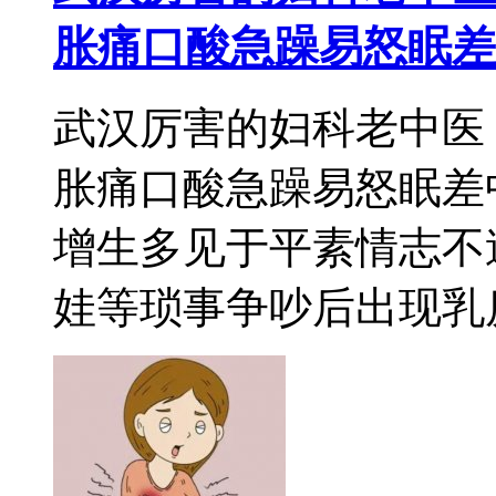
胀痛口酸急躁易怒眠差
武汉厉害的妇科老中医
胀痛口酸急躁易怒眠差
增生多见于平素情志不
娃等琐事争吵后出现乳房胀