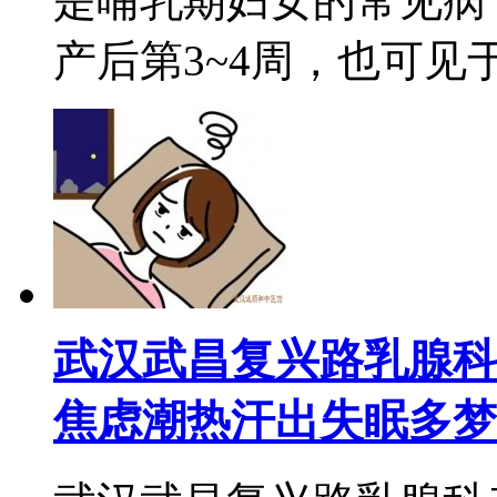
是哺乳期妇女的常见病
产后第3~4周，也可见于产
武汉武昌复兴路乳腺科
焦虑潮热汗出失眠多梦