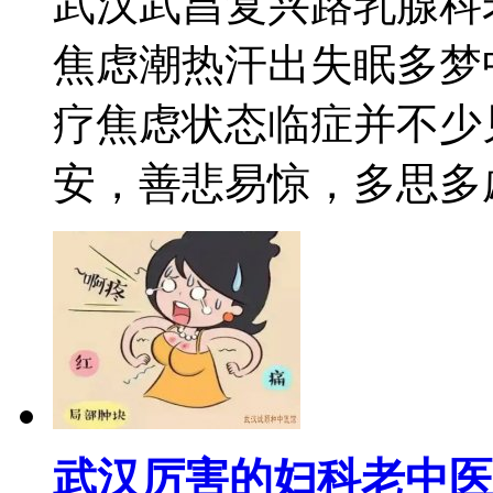
武汉武昌复兴路乳腺科
焦虑潮热汗出失眠多梦
疗焦虑状态临症并不少
安，善悲易惊，多思多虑，
武汉厉害的妇科老中医