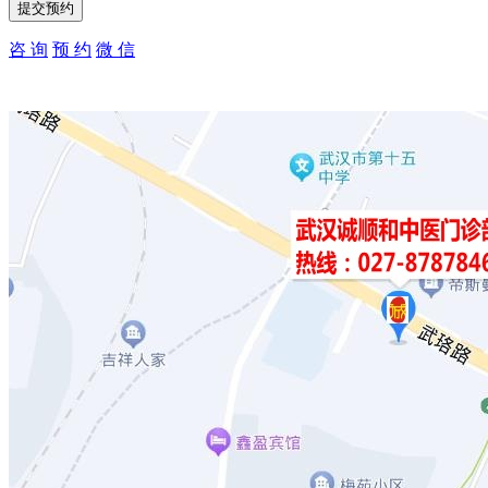
咨 询
预 约
微 信