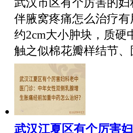
武汉市区有个厉害的妇
伴腋窝疼痛怎么治疗有
约2cm大小肿块，质
触之似棉花瓣样结节、固
武汉江夏区有个厉害妇