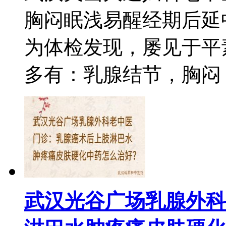
胸闷眠浅易醒经期后延
为体检发现，屡见于平
多有：乳腺结节，胸闷，不
武汉光谷广场乳腺外科