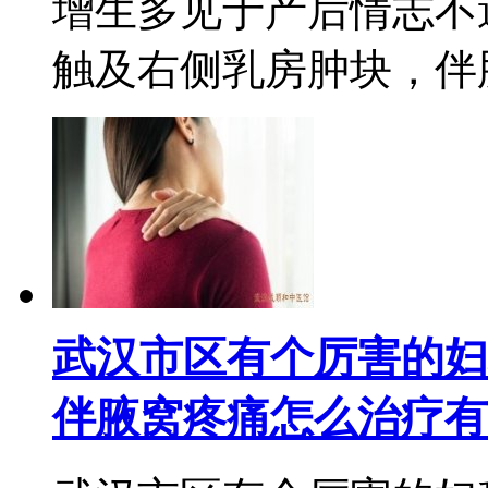
增生多见于产后情志不
触及右侧乳房肿块，伴胀痛
武汉市区有个厉害的妇
伴腋窝疼痛怎么治疗有