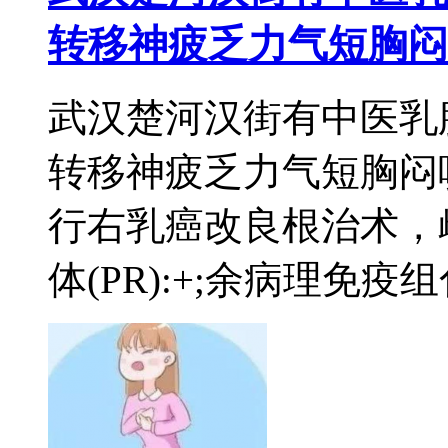
转移神疲乏力气短胸闷
武汉楚河汉街有中医乳
转移神疲乏力气短胸闷
行右乳癌改良根治术，雌激
体(PR):+;余病理免疫组