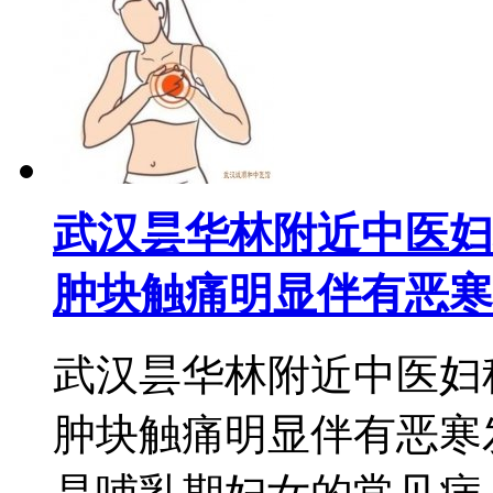
武汉昙华林附近中医妇
肿块触痛明显伴有恶寒
武汉昙华林附近中医妇
肿块触痛明显伴有恶寒