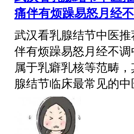
痛伴有烦躁易怒月经不
武汉看乳腺结节中医推
伴有烦躁易怒月经不调
属于乳癖乳核等范畴，
腺结节临床最常见的中医证