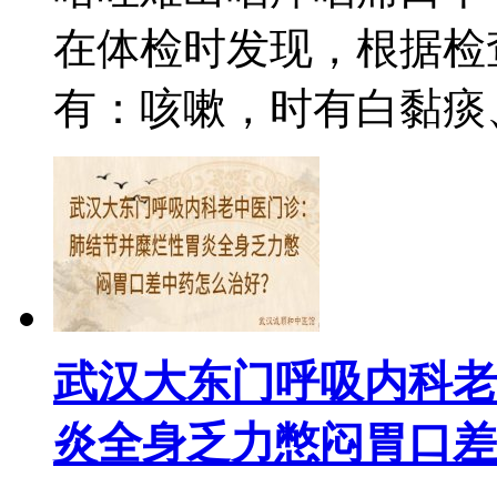
在体检时发现，根据检
有：咳嗽，时有白黏痰、
武汉大东门呼吸内科老
炎全身乏力憋闷胃口差