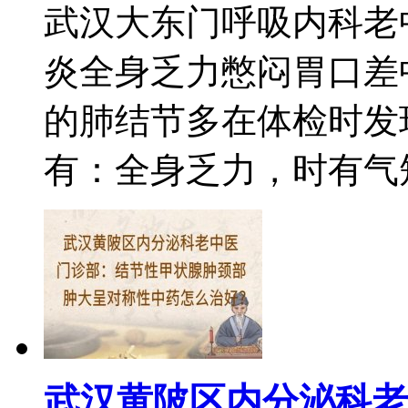
武汉大东门呼吸内科老
炎全身乏力憋闷胃口差
的肺结节多在体检时发
有：全身乏力，时有气短、
武汉黄陂区内分泌科老