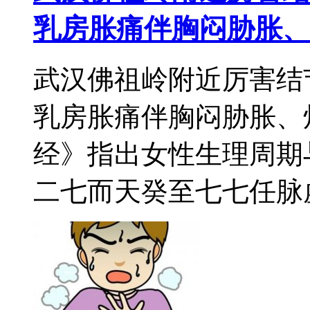
乳房胀痛伴胸闷胁胀、
武汉佛祖岭附近厉害结
乳房胀痛伴胸闷胁胀、
经》指出女性生理周期
二七而天癸至七七任脉虚