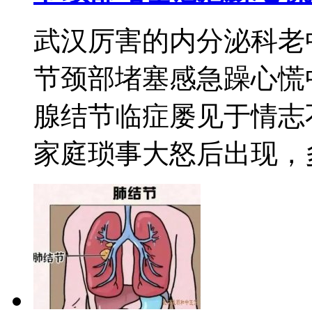
武汉厉害的内分泌科老
节颈部堵塞感急躁心慌
腺结节临症屡见于情志
家庭琐事大怒后出现，多有