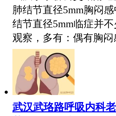
肺结节直径5mm胸闷
结节直径5mm临症并
观察，多有：偶有胸闷感
武汉武珞路呼吸内科老