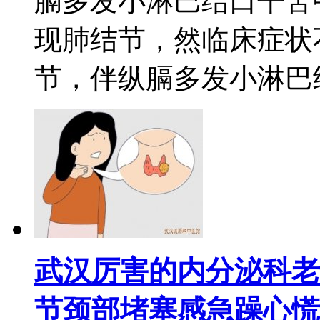
膈多发小淋巴结口干苦
现肺结节，然临床症状
节，伴纵膈多发小淋巴结
武汉厉害的内分泌科老
节颈部堵塞感急躁心慌