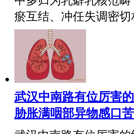
中多归为乳癖乳核范畴
瘀互结、冲任失调密切相关
武汉中南路有位厉害的
胁胀满咽部异物感口苦