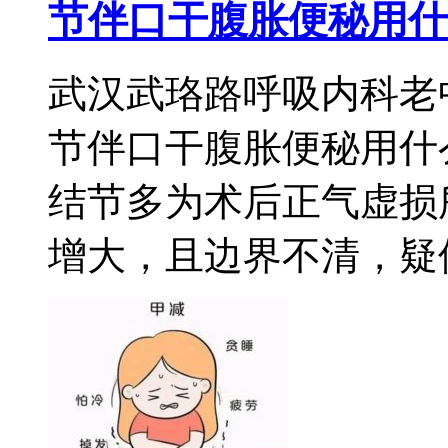
节伴口干腹胀便秘用什
武汉武珞路呼吸内科老
节伴口干腹胀便秘用什
结节多为术后正气虚损
增大，且边界不清，疑似肠