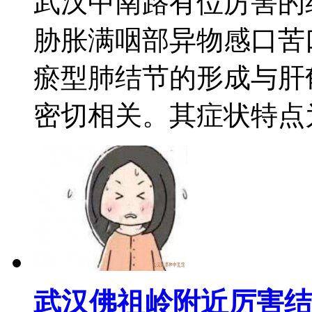
武汉中南路有位厉害的
胁胀满咽部异物感口苦
瘀型肺结节的形成与肝
密切相关。其症状特点为多
武汉佛祖岭附近厉害结