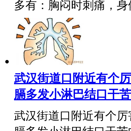
多有：胸闷时刺痛，身倦乏
武汉街道口附近有个厉
膈多发小淋巴结口干苦
武汉街道口附近有个厉