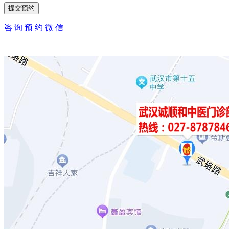
咨 询
预 约
微 信