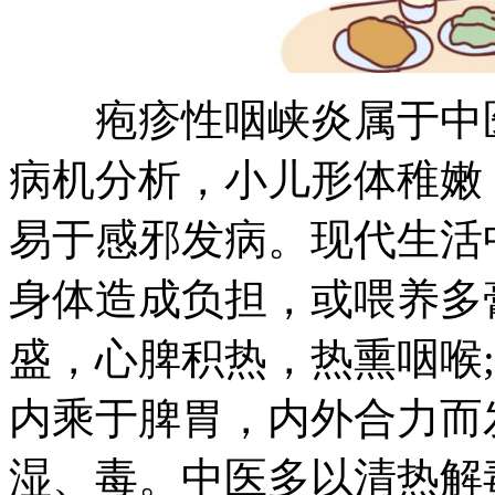
疱疹性咽峡炎属于中医
病机分析，小儿形体稚嫩
易于感邪发病。现代生活
身体造成负担，或喂养多
盛，心脾积热，热熏咽喉
内乘于脾胃，内外合力而
湿、毒。中医多以清热解