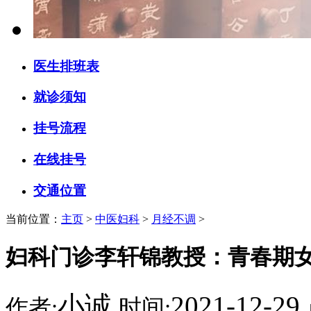
医生排班表
就诊须知
挂号流程
在线挂号
交通位置
当前位置：
主页
>
中医妇科
>
月经不调
>
妇科门诊李轩锦教授：青春期
小诚
2021-12-29
作者:
时间: