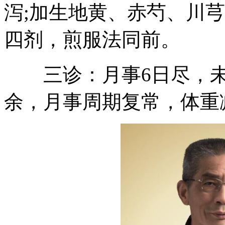
泻;加生地黄、赤芍、川
四剂，煎服法同前。
三诊：月事6日尽，未
余，月事周期复常，体重