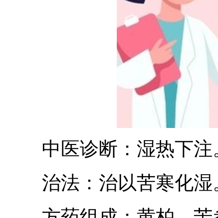
中医诊断：湿热下注
治法：治以苦寒化湿
方药组成：黄柏、苦参