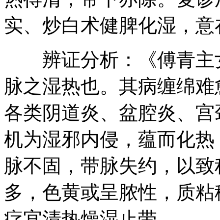
实、炒白术健脾化湿，意
辨证分析：《傅青主女科
脉之湿热也。其病缠绵难
各类阴道炎、盆腔炎、宫
机为湿邪内侵，蕴而化热
脉不固，带脉失约，以致
多，色黄或呈脓性，质粘
疗宜清热燥湿止带。