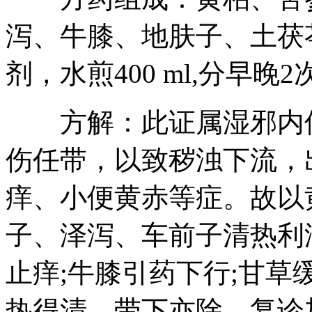
泻、牛膝、地肤子、土茯
剂，水煎400 ml,分早晚
方解：此证属湿邪内侵
伤任带，以致秽浊下流，
痒、小便黄赤等症。故以
子、泽泻、车前子清热利
止痒;牛膝引药下行;甘
热得清，带下亦除。复诊