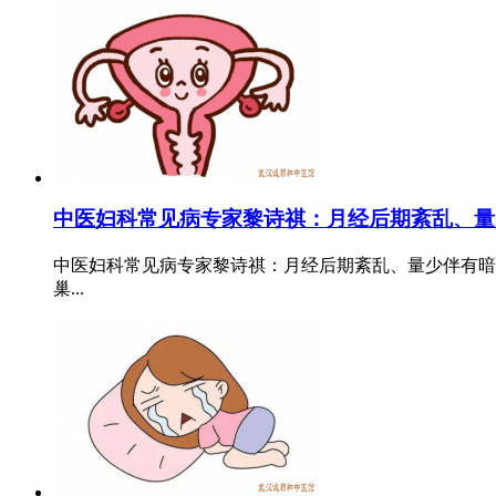
中医妇科常见病专家黎诗祺：月经后期紊乱、量
中医妇科常见病专家黎诗祺：月经后期紊乱、量少伴有暗
巢...