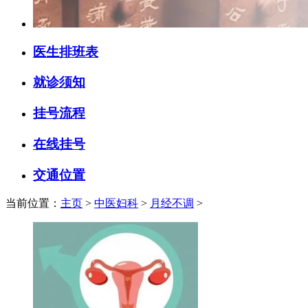
医生排班表
就诊须知
挂号流程
在线挂号
交通位置
当前位置：
主页
>
中医妇科
>
月经不调
>