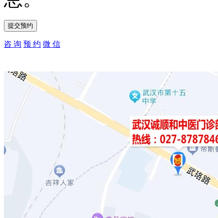
咨 询
预 约
微 信