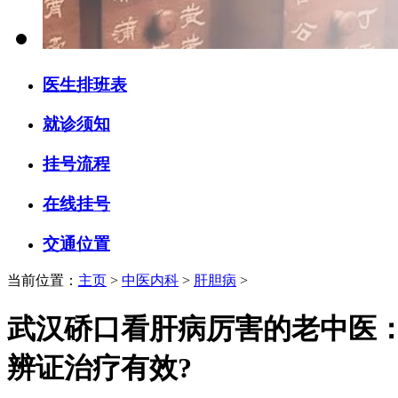
医生排班表
就诊须知
挂号流程
在线挂号
交通位置
当前位置：
主页
>
中医内科
>
肝胆病
>
武汉硚口看肝病厉害的老中医
辨证治疗有效?