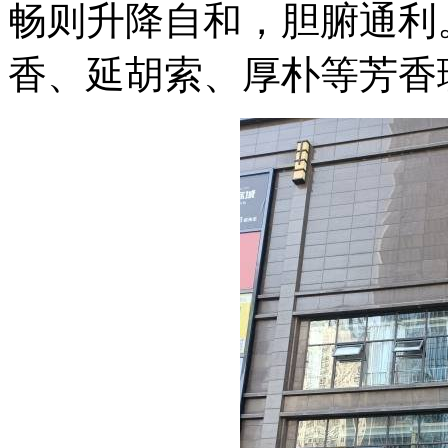
畅则升降自和，胆腑通利
香、延胡索、厚朴等芳香