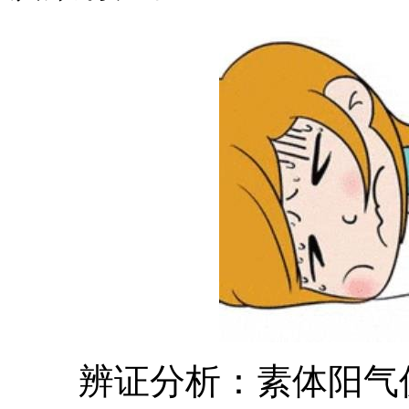
辨证分析：素体阳气偏