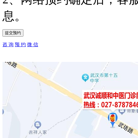
息。
咨 询
预 约
微 信