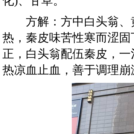
化)、甘草。
方解：方中白头翁、黄
热，秦皮味苦性寒而涩固
正，白头翁配伍秦皮，一
热凉血止血，善于调理崩