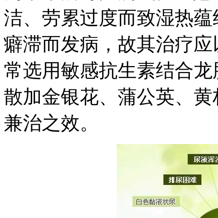
洁、劳累过度而致湿热蕴
癖滞而发病，故其治疗应
常选用敏感抗生素结合龙
散加金银花、蒲公英、黄
兼治之效。