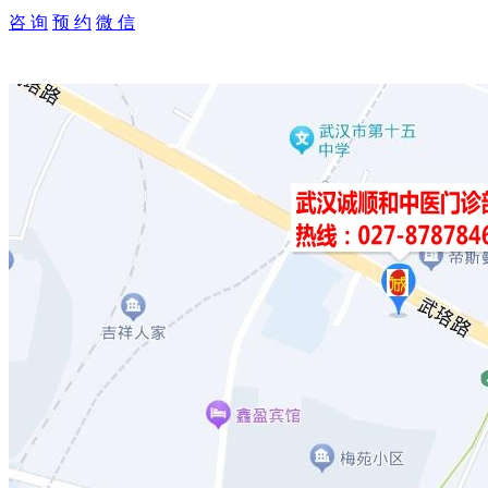
咨 询
预 约
微 信