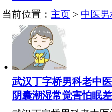
当前位置：
主页
>
中医男
武汉丁字桥男科老中医
阴囊潮湿常觉害怕眠差