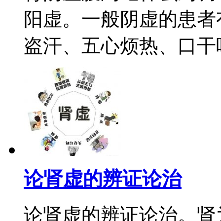
阳虚。一般阴虚的患者
盗汗、五心烦热、口干咽
论肾虚的辨证论治
论肾虚的辨证论治。肾