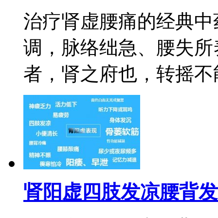
治疗肾虚腰痛的经典中
调，脉络绌急、腰失所
者，肾之府也，转摇不能
肾阳虚四肢发凉腰背发