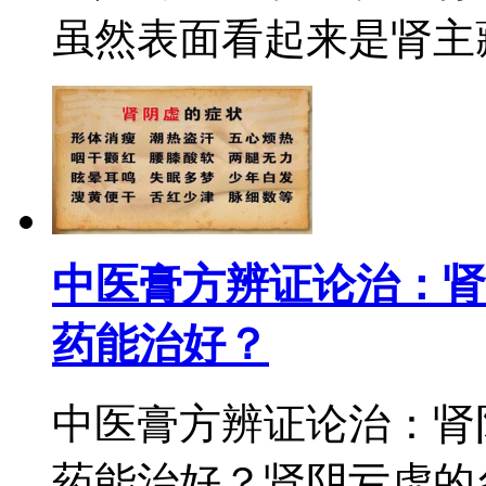
虽然表面看起来是肾主藏
中医膏方辨证论治：肾
药能治好？
中医膏方辨证论治：肾
药能治好？肾阴亏虚的