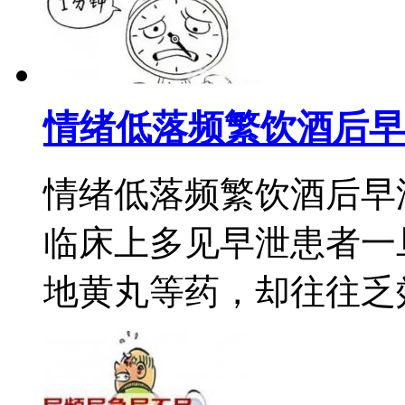
情绪低落频繁饮酒后早
情绪低落频繁饮酒后早
临床上多见早泄患者一
地黄丸等药，却往往乏效