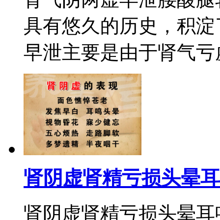
具有悠久的历史，积淀
早泄主要是由于肾气亏虚
肾阴虚肾精亏损头晕耳
肾阴虚肾精亏损头晕耳