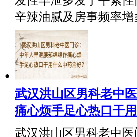
发性早泄多发于平素性
辛辣油腻及房事频率增多后
武汉洪山区男科老中医
痛心烦手足心热口干用
武汉洪山区男科老中医