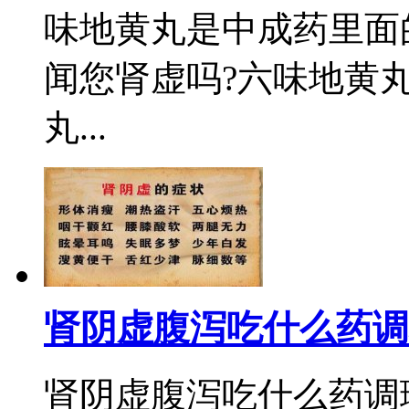
味地黄丸是中成药里面
闻您肾虚吗?六味地黄
丸...
肾阴虚腹泻吃什么药调
肾阴虚腹泻吃什么药调