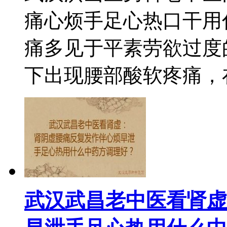
痛心烦手足心热口干用
痛多见于平素劳欲过度
下出现腰部酸软疼痛，在按
武汉武昌老中医看肾虚