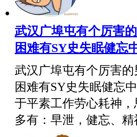
武汉广埠屯有个厉害的
困难有SY史失眠健忘
武汉广埠屯有个厉害的
困难有SY史失眠健忘
于平素工作劳心耗神，
多有：早泄，健忘、精神