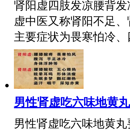
肾阳虚四肢发凉腰背发
虚中医又称肾阳不足、
主要症状为畏寒怕冷、四
男性肾虚吃六味地黄丸
男性肾虚吃六味地黄丸