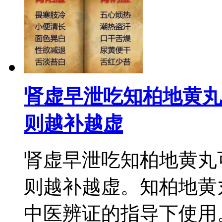
肾虚早泄吃知柏地黄丸
则越补越虚
肾虚早泄吃知柏地黄丸
则越补越虚。知柏地黄
中医辨证的指导下使用