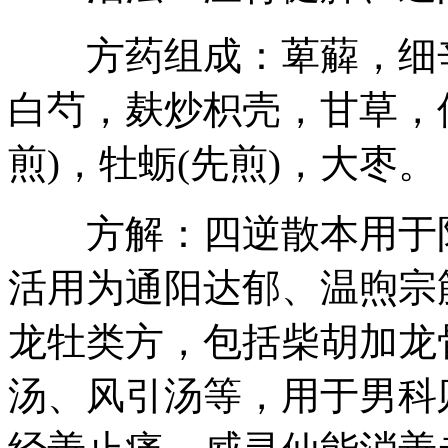
方药组成：萆薢，细辛
白芍，麸炒枳壳，甘草，
煎)，牡蛎(先煎)，大枣。
方解：四逆散本用于阳
活用为通阳达郁、温煦宗
龙牡类方，包括柴胡加龙
汤、风引汤等，用于男科