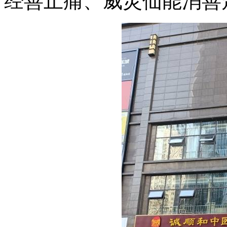
经善止痛、威灵仙能消善