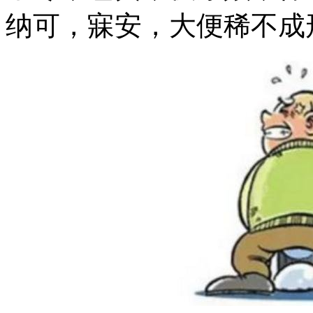
纳可，寐安，大便稀不成