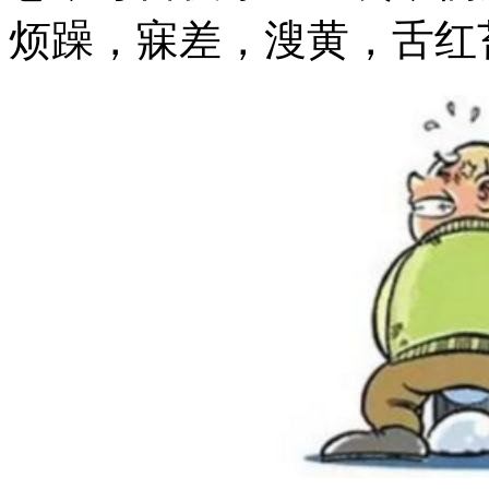
烦躁，寐差，溲黄，舌红