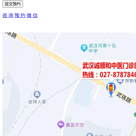
咨 询
预 约
微 信