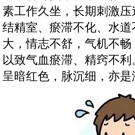
素工作久坐，长期刺激压
结精室、瘀滞不化、水道
大，情志不舒，气机不畅
以致气血瘀滞、精窍不利
呈暗红色，脉沉细，亦是