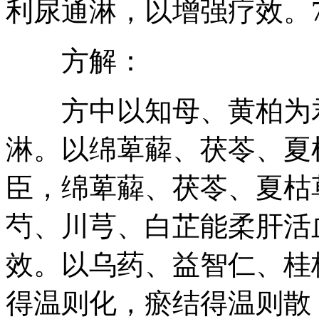
利尿通淋，以增强疗效。
方解：
方中以知母、黄柏为君
淋。以绵萆薢、茯苓、夏
臣，绵萆薢、茯苓、夏枯
芍、川芎、白芷能柔肝活
效。以乌药、益智仁、桂
得温则化，瘀结得温则散